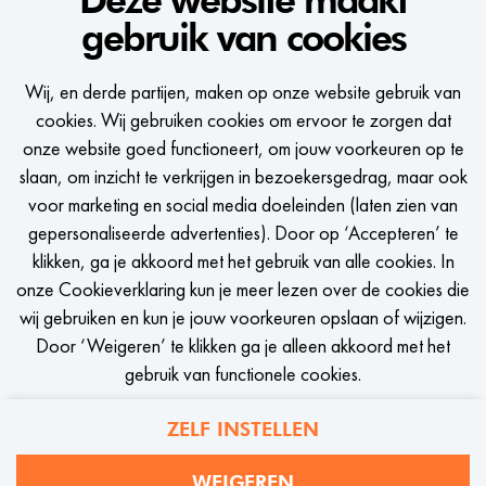
gebruik van cookies
WE WOULD LIKE TO KEEP
Wij, en derde partijen, maken op onze website gebruik van
IN TOUCH
cookies. Wij gebruiken cookies om ervoor te zorgen dat
onze website goed functioneert, om jouw voorkeuren op te
Een seintje krijgen zodra er een passende vacature is?
slaan, om inzicht te verkrijgen in bezoekersgedrag, maar ook
voor marketing en social media doeleinden (laten zien van
gepersonaliseerde advertenties). Door op ‘Accepteren’ te
klikken, ga je akkoord met het gebruik van alle cookies. In
onze Cookieverklaring kun je meer lezen over de cookies die
STEL JOB ALERT IN
wij gebruiken en kun je jouw voorkeuren opslaan of wijzigen.
Door ‘Weigeren’ te klikken ga je alleen akkoord met het
gebruik van functionele cookies.
ZELF INSTELLEN
Privacy
Cookies
WEIGEREN