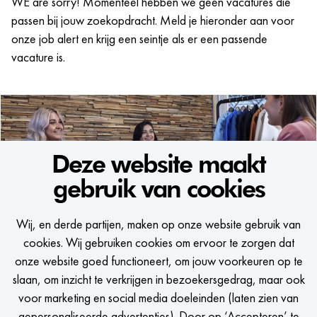
WE are sorry! Momenteel hebben we geen vacatures die
passen bij jouw zoekopdracht. Meld je hieronder aan voor
onze job alert en krijg een seintje als er een passende
vacature is.
Deze website maakt
gebruik van cookies
WE WOULD LIKE TO KEEP
Wij, en derde partijen, maken op onze website gebruik van
IN TOUCH
cookies. Wij gebruiken cookies om ervoor te zorgen dat
onze website goed functioneert, om jouw voorkeuren op te
Een seintje krijgen zodra er een passende vacature is?
slaan, om inzicht te verkrijgen in bezoekersgedrag, maar ook
voor marketing en social media doeleinden (laten zien van
gepersonaliseerde advertenties). Door op ‘Accepteren’ te