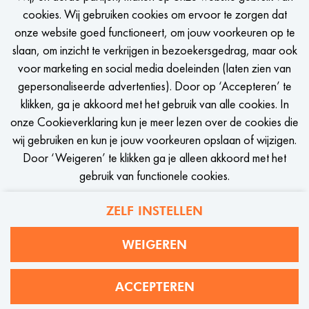
TO KEEP IN TOUCH
cookies. Wij gebruiken cookies om ervoor te zorgen dat
onze website goed functioneert, om jouw voorkeuren op te
Een seintje krijgen zodra er een passende vacature is?
slaan, om inzicht te verkrijgen in bezoekersgedrag, maar ook
voor marketing en social media doeleinden (laten zien van
gepersonaliseerde advertenties). Door op ‘Accepteren’ te
klikken, ga je akkoord met het gebruik van alle cookies. In
onze Cookieverklaring kun je meer lezen over de cookies die
STEL JOB ALERT IN
wij gebruiken en kun je jouw voorkeuren opslaan of wijzigen.
Door ‘Weigeren’ te klikken ga je alleen akkoord met het
gebruik van functionele cookies.
ZELF INSTELLEN
Privacy
Cookies
WEIGEREN
WE Fashion
ACCEPTEREN