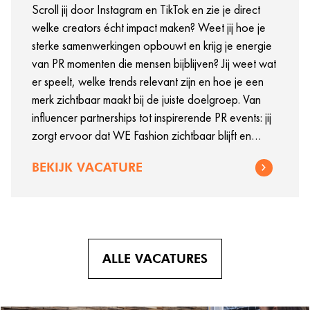
Scroll jij door Instagram en TikTok en zie je direct
welke creators écht impact maken? Weet jij hoe je
sterke samenwerkingen opbouwt en krijg je energie
van PR momenten die mensen bijblijven? Jij weet wat
er speelt, welke trends relevant zijn en hoe je een
merk zichtbaar maakt bij de juiste doelgroep. Van
influencer partnerships tot inspirerende PR events: jij
zorgt ervoor dat WE Fashion zichtbaar blijft en
verhalen vertelt die onze doelgroep raken. Klinkt dit
BEKIJK VACATURE
als jouw volgende stap? Dan zoeken wij jou als
onze nieuwe PR & Influencer Marketeer.
ALLE VACATURES