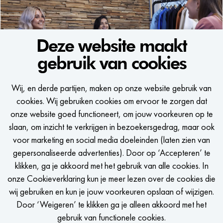
Deze website maakt
gebruik van cookies
WE WOULD LIKE TO KEEP
Wij, en derde partijen, maken op onze website gebruik van
IN TOUCH
cookies. Wij gebruiken cookies om ervoor te zorgen dat
onze website goed functioneert, om jouw voorkeuren op te
Een seintje krijgen zodra er een passende vacature is?
slaan, om inzicht te verkrijgen in bezoekersgedrag, maar ook
voor marketing en social media doeleinden (laten zien van
gepersonaliseerde advertenties). Door op ‘Accepteren’ te
klikken, ga je akkoord met het gebruik van alle cookies. In
onze Cookieverklaring kun je meer lezen over de cookies die
STEL JOB ALERT IN
wij gebruiken en kun je jouw voorkeuren opslaan of wijzigen.
Door ‘Weigeren’ te klikken ga je alleen akkoord met het
gebruik van functionele cookies.