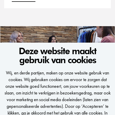
Deze website maakt
gebruik van cookies
WE WOULD LIKE
Wij, en derde partijen, maken op onze website gebruik van
TO KEEP IN TOUCH
cookies. Wij gebruiken cookies om ervoor te zorgen dat
onze website goed functioneert, om jouw voorkeuren op te
Een seintje krijgen zodra er een passende vacature is?
slaan, om inzicht te verkrijgen in bezoekersgedrag, maar ook
voor marketing en social media doeleinden (laten zien van
gepersonaliseerde advertenties). Door op ‘Accepteren’ te
klikken, ga je akkoord met het gebruik van alle cookies. In