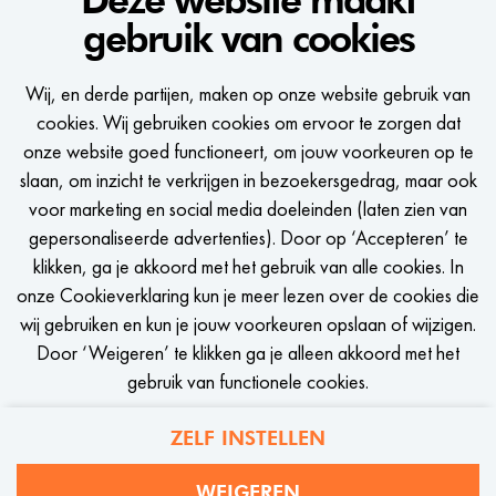
gebruik van cookies
WE WOULD LIKE
Wij, en derde partijen, maken op onze website gebruik van
TO KEEP IN TOUCH
cookies. Wij gebruiken cookies om ervoor te zorgen dat
onze website goed functioneert, om jouw voorkeuren op te
Een seintje krijgen zodra er een passende vacature is?
slaan, om inzicht te verkrijgen in bezoekersgedrag, maar ook
voor marketing en social media doeleinden (laten zien van
gepersonaliseerde advertenties). Door op ‘Accepteren’ te
klikken, ga je akkoord met het gebruik van alle cookies. In
onze Cookieverklaring kun je meer lezen over de cookies die
STEL JOB ALERT IN
wij gebruiken en kun je jouw voorkeuren opslaan of wijzigen.
Door ‘Weigeren’ te klikken ga je alleen akkoord met het
gebruik van functionele cookies.
ZELF INSTELLEN
Privacy
Cookies
WEIGEREN