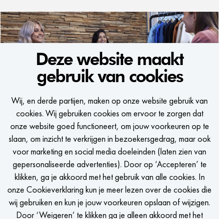
Deze website maakt
gebruik van cookies
WE WOULD LIKE
Wij, en derde partijen, maken op onze website gebruik van
TO KEEP IN TOUCH
cookies. Wij gebruiken cookies om ervoor te zorgen dat
onze website goed functioneert, om jouw voorkeuren op te
Een seintje krijgen zodra er een passende vacature is?
slaan, om inzicht te verkrijgen in bezoekersgedrag, maar ook
voor marketing en social media doeleinden (laten zien van
gepersonaliseerde advertenties). Door op ‘Accepteren’ te
klikken, ga je akkoord met het gebruik van alle cookies. In
onze Cookieverklaring kun je meer lezen over de cookies die
STEL JOB ALERT IN
wij gebruiken en kun je jouw voorkeuren opslaan of wijzigen.
Door ‘Weigeren’ te klikken ga je alleen akkoord met het