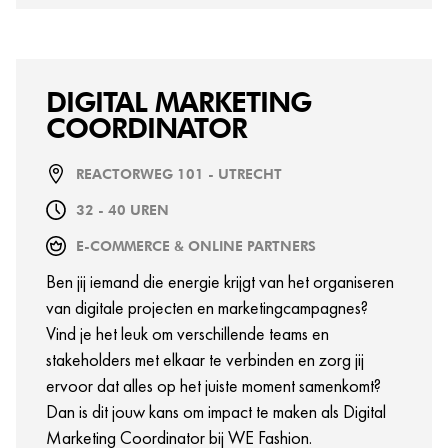
tijdelijke functie tot en met eind oktober. Werk jij
graag nauwkeurig, denk je in oplossingen en voel je
je thuis in een dynamische retailomgeving? Haal dan
DIGITAL MARKETING
alles uit de kast als Medewerker Accounts
COORDINATOR
Payable/Receivable en word een trendsetter bij
WE Fashion!
REACTORWEG 101 - UTRECHT
32 - 40 UREN
E-COMMERCE & ONLINE PARTNERS
Ben jij iemand die energie krijgt van het organiseren
van digitale projecten en marketingcampagnes?
Vind je het leuk om verschillende teams en
stakeholders met elkaar te verbinden en zorg jij
ervoor dat alles op het juiste moment samenkomt?
Dan is dit jouw kans om impact te maken als Digital
Marketing Coordinator bij WE Fashion.