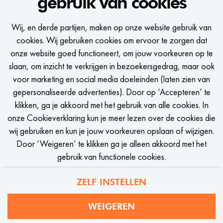
gebruik van cookies
internationale leveranciers en het analyseren van
data voor onze Kidswear collecties. Iets voor jou?
Wij, en derde partijen, maken op onze website gebruik van
Haal dan alles uit de kast als Assistant Buyer en
cookies. Wij gebruiken cookies om ervoor te zorgen dat
word een trendsetter bij WE Fashion!
onze website goed functioneert, om jouw voorkeuren op te
slaan, om inzicht te verkrijgen in bezoekersgedrag, maar ook
BEKIJK VACATURE
voor marketing en social media doeleinden (laten zien van
gepersonaliseerde advertenties). Door op ‘Accepteren’ te
klikken, ga je akkoord met het gebruik van alle cookies. In
onze Cookieverklaring kun je meer lezen over de cookies die
wij gebruiken en kun je jouw voorkeuren opslaan of wijzigen.
CALL-TO-ACTION BIJ MEER VACATURES
Door ‘Weigeren’ te klikken ga je alleen akkoord met het
gebruik van functionele cookies.
ZELF INSTELLEN
Privacy
Cookies
WEIGEREN