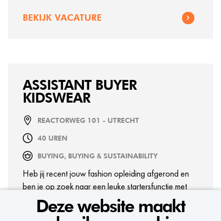
BEKIJK VACATURE
ASSISTANT BUYER
KIDSWEAR
REACTORWEG 101 - UTRECHT
40 UREN
BUYING, BUYING & SUSTAINABILITY
Heb jij recent jouw fashion opleiding afgerond en
ben je op zoek naar een leuke startersfunctie met
goede doorgroeimogelijkheden? Als Assistant Buyer
Deze website maakt
ga jij kennismaken met productiesamples,