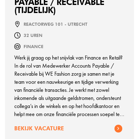
PAYABLE / RECEIVABLE
(TIJDELIJK)
REACTORWEG 101 - UTRECHT
32 UREN
FINANCE
Werk jij graag op het snijvlak van Finance en Retail?
In de rol van Medewerker Accounts Payable /
Receivable bij WE Fashion zorg je samen met je
team voor een nauwkeurige en tijdige verwerking
van financiële transacties. Je werkt met zowel
inkomende als uitgaande geldstromen, ondersteunt
collega’s in de winkels en op het hoofdkantoor en
helpt mee om onze financiële processen soepel te
laten verlopen. In deze functie krijg je te maken met
BEKIJK VACATURE
veel verschillende financiële vraagstukken,
waardoor geen dag hetzelfde is. Het gaat om een