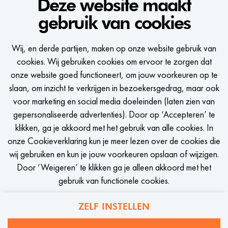
Deze website maakt
je nauw samen met leveranciers en interne teams om
gebruik van cookies
hoogwaardige collecties te realiseren, met oog
voor trends, kwaliteit en CSR. Daarnaast stuur je
Wij, en derde partijen, maken op onze website gebruik van
een Buying Assistant aan en zorg je voor
cookies. Wij gebruiken cookies om ervoor te zorgen dat
strategische analyses en procesoptimalisatie. Iets
onze website goed functioneert, om jouw voorkeuren op te
voor jou? Haal dan alles uit de kast als Buyer en
slaan, om inzicht te verkrijgen in bezoekersgedrag, maar ook
BEKIJK VACATURE
word een trendsetter bij WE Fashion!
voor marketing en social media doeleinden (laten zien van
gepersonaliseerde advertenties). Door op ‘Accepteren’ te
klikken, ga je akkoord met het gebruik van alle cookies. In
onze Cookieverklaring kun je meer lezen over de cookies die
wij gebruiken en kun je jouw voorkeuren opslaan of wijzigen.
CALL-TO-ACTION BIJ MEER VACATURES
Door ‘Weigeren’ te klikken ga je alleen akkoord met het
gebruik van functionele cookies.
ZELF INSTELLEN
Privacy
Cookies