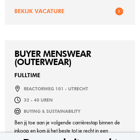
verhalen vertelt die onze doelgroep raken. Klinkt dit
BEKIJK VACATURE
als jouw volgende stap? Dan zoeken wij jou als
onze nieuwe PR & Influencer Marketeer.
BUYER MENSWEAR
(OUTERWEAR)
FULLTIME
REACTORWEG 101 - UTRECHT
32 - 40 UREN
BUYING & SUSTAINABILITY
Ben jij toe aan je volgende carrièrestap binnen de
inkoop en kom jij het beste tot je recht in een
dynamische omgeving? Als Buyer Menswear werk