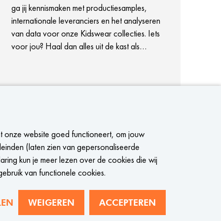
ga jij kennismaken met productiesamples,
internationale leveranciers en het analyseren
van data voor onze Kidswear collecties. Iets
voor jou? Haal dan alles uit de kast als
Assistant Buyer en word een trendsetter bij
WE Fashion!
BEKIJK VACATURE
at onze website goed functioneert, om jouw
leinden (laten zien van gepersonaliseerde
aring kun je meer lezen over de cookies die wij
gebruik van functionele cookies.
Privacy
Cookies
WE Fashion
LEN
WEIGEREN
ACCEPTEREN