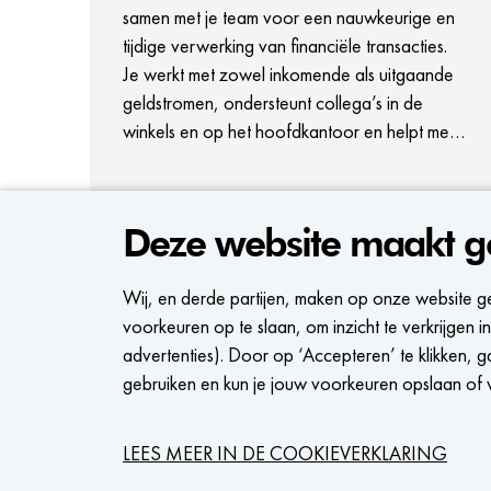
samen met je team voor een nauwkeurige en
tijdige verwerking van financiële transacties.
Je werkt met zowel inkomende als uitgaande
geldstromen, ondersteunt collega’s in de
winkels en op het hoofdkantoor en helpt mee
om onze financiële processen soepel te laten
verlopen. In deze functie krijg je te maken met
BEKIJK VACATURE
veel verschillende financiële vraagstukken,
Deze website maakt g
waardoor geen dag hetzelfde is. Het gaat om
een tijdelijke functie tot en met eind oktober.
Wij, en derde partijen, maken op onze website g
Werk jij graag nauwkeurig, denk je in
voorkeuren op te slaan, om inzicht te verkrijgen
oplossingen en voel je je thuis in een
advertenties). Door op ‘Accepteren’ te klikken, g
dynamische retailomgeving? Haal dan alles uit
gebruiken en kun je jouw voorkeuren opslaan of w
de kast als Medewerker Accounts
Payable/Receivable en word een trendsetter
bij WE Fashion!
LEES MEER IN DE COOKIEVERKLARING