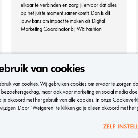
elkaar te verbinden en zorg jij ervoor dat alles
op het juiste moment samenkomt? Dan is dit
jouw kans om impact te maken als Digital
Marketing Coordinator bij WE Fashion.
BEKIJK VACATURE
ebruik van cookies
ebruik van cookies. Wij gebruiken cookies om ervoor te zorgen d
 in bezoekersgedrag, maar ook voor marketing en social media doe
CALL-TO-ACTION BIJ MEER VACATURES
a je akkoord met het gebruik van alle cookies. In onze Cookieverkl
ijzigen. Door ‘Weigeren’ te klikken ga je alleen akkoord met het 
ZELF INSTEL