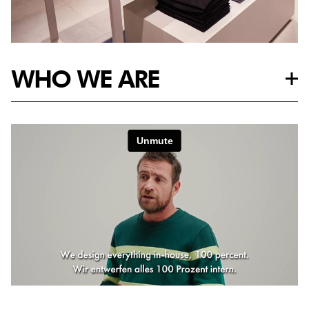
WHO WE ARE
Als modeliefhebber ken je WE® natuurlijk al lang. Maar wist
je ook dat wij een succesvol Nederlands multi-channel merk
zijn dat volop in de transitie is om niet alleen de beste fashion
retailer, maar ook fashion e-tailer van West-Europa te
worden? De fashionwereld is altijd in beweging! En dat
maakt WE® dé plek waar je de kans krijgt om trends te zien,
erop in te spelen of ze zelf te creëren.
Maar daar laten we het niet bij: we blijven dagelijks zoeken
naar groeikansen, ook rondom maatschappelijk
verantwoord en duurzaam ondernemen. Want WE Care.