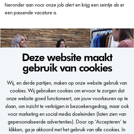
hieronder aan voor onze job alert en krijg een seintje als er
een passende vacature is.
Deze website maakt
gebruik van cookies
WE WOULD LIKE TO KEEP
Wij, en derde partijen, maken op onze website gebruik van
IN TOUCH
cookies. Wij gebruiken cookies om ervoor te zorgen dat
onze website goed functioneert, om jouw voorkeuren op te
Een seintje krijgen als er een passende vacature is?
slaan, om inzicht te verkrijgen in bezoekersgedrag, maar ook
voor marketing en social media doeleinden (laten zien van
gepersonaliseerde advertenties). Door op ‘Accepteren’ te
klikken, ga je akkoord met het gebruik van alle cookies. In