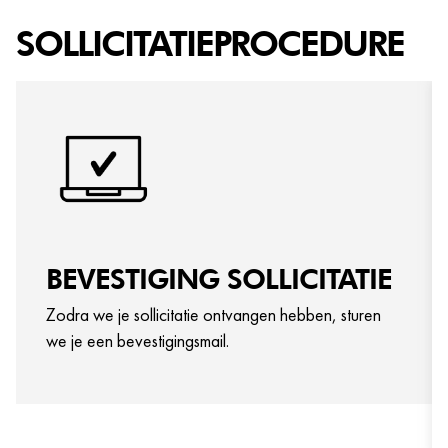
Daarom liggen ontwikkeling, verbetering en creatie ook
SOLLICITATIEPROCEDURE
nooit stil bij ons. WE® is dé plek waar jij de kans krijgt om te
innoveren. Goede ideeën? Laat van je horen!
BEVESTIGING SOLLICITATIE
Zodra we je sollicitatie ontvangen hebben, sturen
we je een bevestigingsmail.